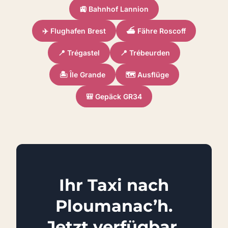
🚉 Bahnhof Lannion
✈️ Flughafen Brest
⛴️ Fähre Roscoff
📍 Trégastel
📍 Trébeurden
🏝️ Île Grande
🗺️ Ausflüge
🎒 Gepäck GR34
Ihr Taxi nach
Ploumanac’h.
Jetzt verfügbar.