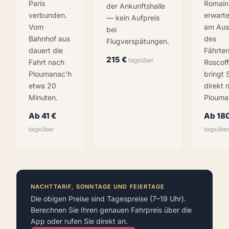
Paris
Romain
der Ankunftshalle
verbunden.
erwarte
— kein Aufpreis
Vom
am Au
bei
Bahnhof aus
des
Flugverspätungen.
dauert die
Fährter
215 €
tagsüber
Fahrt nach
Roscof
Ploumanac’h
bringt 
etwa 20
direkt 
Minuten.
Plouma
Ab 41 €
Ab 180
tagsüber
tagsübe
NACHTTARIF, SONNTAGE UND FEIERTAGE
Die obigen Preise sind Tagespreise (7–19 Uhr).
Berechnen Sie Ihren genauen Fahrpreis über die
App oder rufen Sie direkt an.