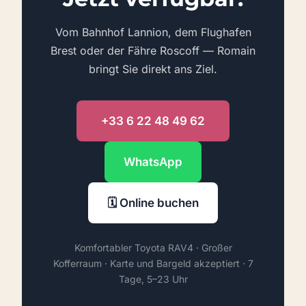
Vom Bahnhof Lannion, dem Flughafen
Brest oder der Fähre Roscoff — Romain
bringt Sie direkt ans Ziel.
+33 6 22 48 49 62
WhatsApp
🗓️ Online buchen
Komfortabler Toyota RAV4 · Großer
Kofferraum · Karte und Bargeld akzeptiert · 7
Tage, 5–23 Uhr