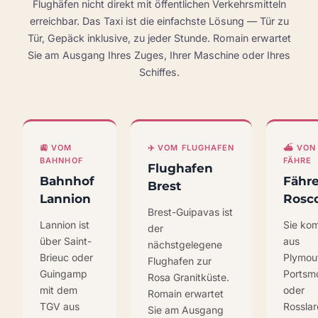
Flughäfen nicht direkt mit öffentlichen Verkehrsmitteln
erreichbar. Das Taxi ist die einfachste Lösung — Tür zu
Tür, Gepäck inklusive, zu jeder Stunde. Romain erwartet
Sie am Ausgang Ihres Zuges, Ihrer Maschine oder Ihres
Schiffes.
🚉 VOM
✈️ VOM FLUGHAFEN
⛴️ VON
BAHNHOF
FÄHRE
Flughafen
Bahnhof
Fähr
Brest
Lannion
Rosco
Brest-Guipavas ist
Lannion ist
Sie ko
der
über Saint-
aus
nächstgelegene
Brieuc oder
Plymou
Flughafen zur
Guingamp
Portsm
Rosa Granitküste.
mit dem
oder
Romain erwartet
TGV aus
Rosslar
Sie am Ausgang