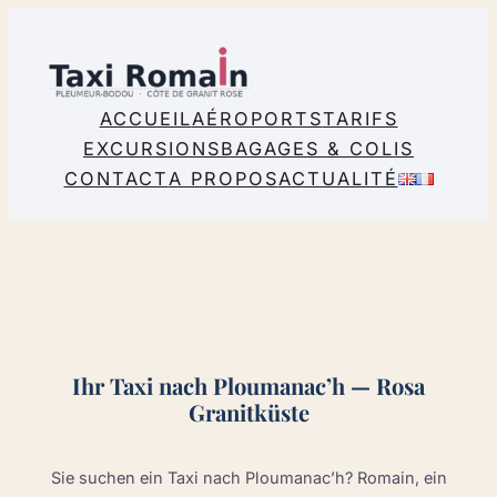
Zum
Inhalt
springen
ACCUEIL
AÉROPORTS
TARIFS
EXCURSIONS
BAGAGES & COLIS
CONTACT
A PROPOS
ACTUALITÉ
Ihr Taxi nach Ploumanac’h — Rosa
Granitküste
Sie suchen ein Taxi nach Ploumanac’h? Romain, ein