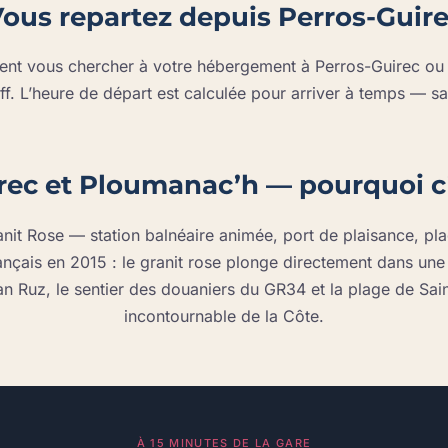
ous repartez depuis Perros-Guir
ient vous chercher à votre hébergement à Perros-Guirec ou 
f. L’heure de départ est calculée pour arriver à temps — sans
rec et Ploumanac’h — pourquoi c
ranit Rose — station balnéaire animée, port de plaisance, p
Français en 2015 : le granit rose plonge directement dans u
an Ruz, le sentier des douaniers du GR34 et la plage de Sain
incontournable de la Côte.
À 15 MINUTES DE LA GARE