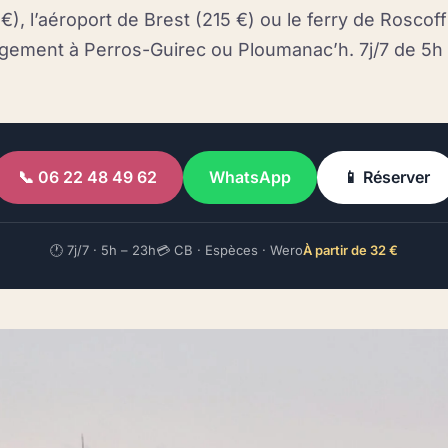
 €), l’aéroport de Brest (215 €) ou le ferry de Roscof
gement à Perros-Guirec ou Ploumanac’h. 7j/7 de 5h 
📞 06 22 48 49 62
WhatsApp
📱 Réserver
🕐 7j/7 · 5h – 23h
💳 CB · Espèces · Wero
À partir de 32 €