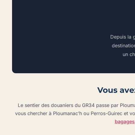
Depuis la 
destinatio
un ch
Vous ave
Le sentier des douaniers du GR34 passe par Plouman
vous chercher à Ploumanac’h ou Perros-Guirec et vou
bagages 