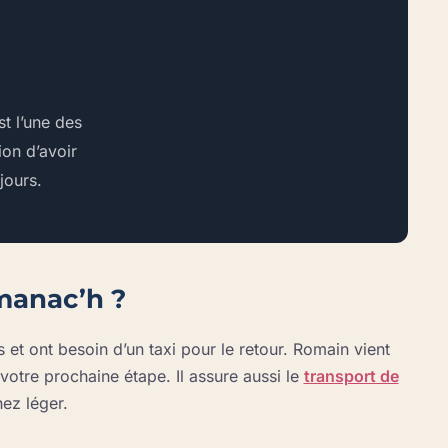
t l’une des
ion d’avoir
jours.
manac’h ?
t ont besoin d’un taxi pour le retour. Romain vient
otre prochaine étape. Il assure aussi le
transport de
ez léger.