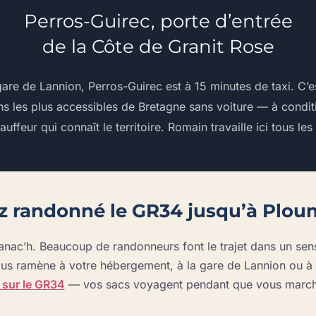
Perros-Guirec, porte d’entrée
de la Côte de Granit Rose
gare de Lannion, Perros-Guirec est à 15 minutes de taxi. C’es
ns les plus accessibles de Bretagne sans voiture — à condit
auffeur qui connaît le territoire. Romain travaille ici tous les 
z randonné le GR34 jusqu’à Plou
ac’h. Beaucoup de randonneurs font le trajet dans un sens e
s ramène à votre hébergement, à la gare de Lannion ou à v
sur le GR34
— vos sacs voyagent pendant que vous march