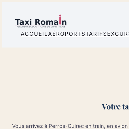
Aller
au
contenu
ACCUEIL
AÉROPORTS
TARIFS
EXCUR
Votre t
Vous arrivez à Perros-Guirec en train, en avio